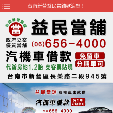
台南新營益民當舖歡迎您！