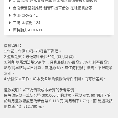
新營,麻豆,鹽水當舖推薦 資金需求快速審核立即放款
台南新營當舖推薦 新營汽機車借款 在地優質店家
本田-CRV-2.4L
三陽-金發財-124
摩特動力-PGO-115
借款須知：
1.年齡：年滿18歲~70歲皆可辦理。
2.還款期數：最低3期-最長60期 (以月計算)。
3.利息(以當舖法規定為準) : 月息最低1%~最高2.5%[年利率最高3
0%](提早結清以日計算，無違約金)、無任何代辦手續費、不限職業
類別。
4.依據個人工作、薪水及各項負債授信條件不同，而有所差異。
還款說明：以下為借款成本計算的參考案例：
假設你借款一筆新台幣 300,000 元的款項，還款期為 60 個月，等
於每月還款額度應為新台幣 5,113 元(每月利率1.7%)，而 總還款額
則為新台幣 312,780 元。