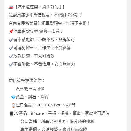
【汽車還在開，資金就到手】
急需用錢卻不想借親友、不想刷卡分期？
台南益民當鋪幫你把車變現金，生活不中斷！
汽車借款專案
優勢一次看：
有車就能辦，車齡不限、品牌皆可
可選免留車，工作生活不受影響
放款快速，當天可撥款
不查聯徵、不看信用，安心無壓力
益民這裡提供給你：
汽車機車皆可借
黃金、鑽石、珠寶
世界名錶：
ROLEX
、
IWC
、
AP
等
3C
產品：
iPhone
、平板、相機、筆電、家電皆可評估
合法當鋪，利率公開透明，保障您的權利
專業鑑價
×
合法經營
×
實體店面保障