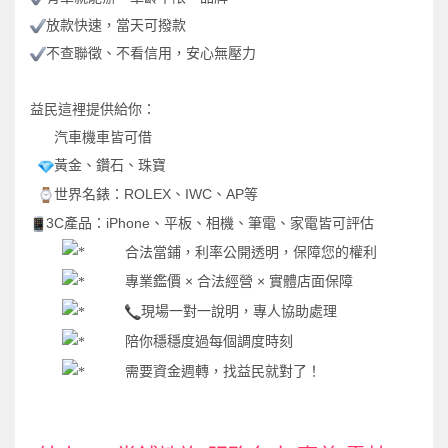
放款快速，當天可撥款
不查聯徵、不看信用，安心無壓力
益民這裡提供給你：
汽車機車皆可借
黃金、鑽石、珠寶
世界名錶：
ROLEX
、
IWC
、
AP
等
3C
產品：
iPhone
、平板、相機、筆電、家電皆可評估
合法當鋪，利率公開透明，保障您的權利
專業鑑價
×
合法經營
×
實體店面保障
現場一對一說明，專人協助處理
陪你穩穩度過每個調度時刻
需要資金週轉，找益民就對了！