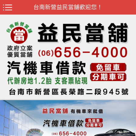
台南新營益民當舖歡迎您！