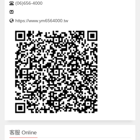
(06)656-4000
https://www.ym6564000.tw
客服 Online