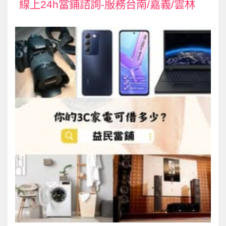
線上24h當鋪諮詢-服務台南/嘉義/雲林