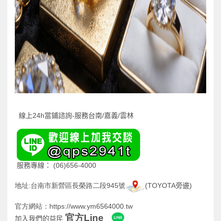
線上
24h
當鋪諮詢
-
服務台南
/
嘉義
/
雲林
(06)656-4000
服務專線：
945
(TOYOTA
)
地址:台南市新營區長榮路二段
號
旁邊
https://www.ym6564000.tw
官方網站：
官方Lin
e
加入我們的益民