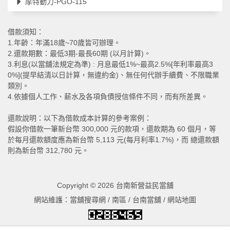
摩特動力-PGO-115
借款須知：
1.年齡：年滿18歲~70歲皆可辦理。
2.還款期數：最低3期-最長60期 (以月計算)。
3.利息(以當舖法規定為準) : 月息最低1%~最高2.5%[年利率最高3
0%](提早結清以日計算，無違約金)、無任何代辦手續費、不限職業
類別。
4.依據個人工作、薪水及各項負債授信條件不同，而有所差異。
還款說明：以下為借款成本計算的參考案例：
假設你借款一筆新台幣 300,000 元的款項，還款期為 60 個月，等
於每月還款額度應為新台幣 5,113 元(每月利率1.7%)，而 總還款額
則為新台幣 312,780 元。
Copyright © 2026
台南新營益民當舖
網站維護：
當舖搜尋網
/
南區
/
台南當舖
/
網站地圖