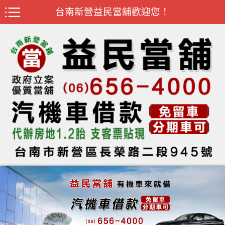
台南新營益民當舖歡迎您！