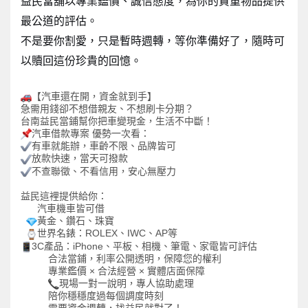
益民當舖以專業鑑價、誠信態度，為你的貴重物品提供
最公道的評估。
不是要你割愛，只是暫時週轉，等你準備好了，隨時可
以贖回這份珍貴的回憶。
【汽車還在開，資金就到手】
急需用錢卻不想借親友、不想刷卡分期？
台南益民當鋪幫你把車變現金，生活不中斷！
汽車借款專案
優勢一次看：
有車就能辦，車齡不限、品牌皆可
放款快速，當天可撥款
不查聯徵、不看信用，安心無壓力
益民這裡提供給你：
汽車機車皆可借
黃金、鑽石、珠寶
世界名錶：
ROLEX
、
IWC
、
AP
等
3C
產品：
iPhone
、平板、相機、筆電、家電皆可評估
合法當鋪，利率公開透明，保障您的權利
專業鑑價
×
合法經營
×
實體店面保障
現場一對一說明，專人協助處理
陪你穩穩度過每個調度時刻