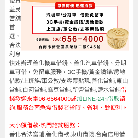
優質
益民
當舖
首
選，
合法
利息
快速辦理善化機車借錢、善化汽車借錢、分期
車可借，免留車服務，
3C手機/黃金鑽錶/房地
借款/
上班族/軍公教/支客票貼現
,善化當舖,東山
當舖,白河
當舖,
麻豆當舖,新營當舖,鹽水當舖
借
錢歡迎來電06-6564000或
加LINE-24h借款
諮
詢.服務台南急需借錢者省時、省利、鈔便利。
大小額借款-熱門諮詢服務：
善化合法當舖,善化借款,東山借錢,台南信用借