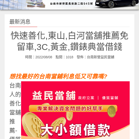
最新消息
快速善化,東山,白河當舖推薦免
留車,3C,黃金,鑽錶典當借錢
時間：2022/08/08 點閱：1018 發佈：
台南新營益民當舖
想找最好的台南當鋪利息低又可靠嗎?
台南
人的
善化
當舖
推
薦-