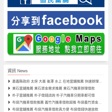
資訊 News
嘉義縣政府 太保 大崙 後潭 水上 在地當舖推薦 快速辦理立即放款
東石當鋪推薦 東石資金需求推薦 東石汽機車辦理借款
朴子當鋪推薦 朴子借錢諮詢 朴子汽機車分期車都可借
布袋汽機車借款推薦 義竹汽機車借款超推 布袋義竹資金借款
布袋當舖推薦 布袋汽機車借款真方便 布袋借錢快速放款