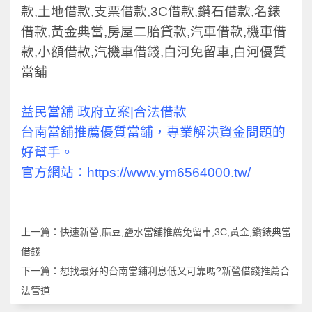
款,土地借款,支票借款,3C借款,鑽石借款,名錶
借款,
黃金典當,房屋二胎貸款,
汽車借款,機車借
款,小額
借款,汽機車借錢,白河免留車,白河優質
當舖
益民當舖 政府立案|合法借款
台南當舖推薦優質當鋪，專業解決資金問題的
好幫手。
官方網站：
https://www.ym6564000.tw/
上一篇：
快速新營,麻豆,鹽水當舖推薦免留車,3C,黃金,鑽錶典當
借錢
下一篇：
想找最好的台南當鋪利息低又可靠嗎?新營借錢推薦合
法管道