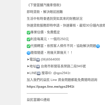
《下營當舖汽機車借款》
即時貸款，解決眼前困難
生活中有時會遇到突如其來的財務狀況
30
快速貸款服務即時申請、快速審核，最短
分鐘內放
專業估價、免費鑑定
250
利息每萬元，一個月
元
代償轉當，依照客人條件不同，協助解決問題
隨借隨還，用幾天算幾天！！
➤
(06)6564000
電話
➤
945
地址
台南市新營區長榮路二段
號
➤
LINE
ID: @qps2941t
搜尋
Line
加入我們的益民
資金問題都能免費隨時諮詢
https://page.line.me/qps2941t
-----------------------------------
IG
益民當鋪
連結