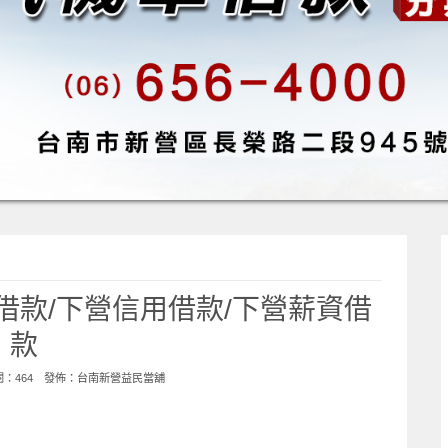
借款/下營信用借款/下營薪資借
款
點閱：464 發佈：
台南新營益民當舖