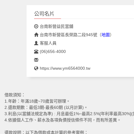
公司名片
台南新營益民當舖
台南市新營區長榮路二段945號
（
地圖
）
客服人員
(06)656-4000
https://www.ym6564000.tw
借款須知：
1.年齡：年滿18歲~70歲皆可辦理。
2.還款期數：最低3期-最長60期 (以月計算)。
3.利息(以當舖法規定為準) : 月息最低1%~最高2.5%[年利率最高
4.依據個人工作、薪水及各項負債授信條件不同，而有所差異。
還款說明：以下為借款成本計算的參考案例：