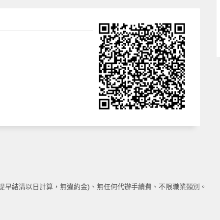
30%](提早結清以日計算，無違約金)、無任何代辦手續費、不限職業類別。